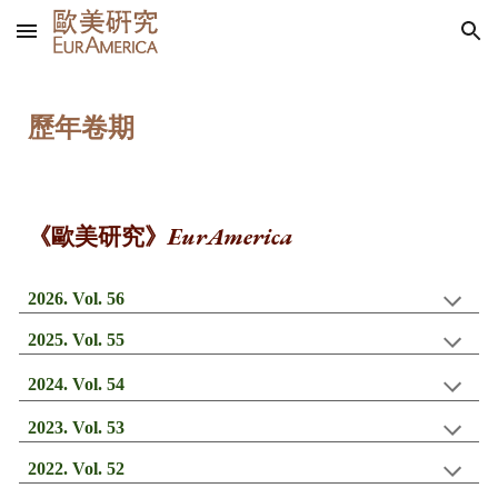
Skip to main content
Skip to navigation
歷年卷期
EurAmerica
《歐美研究》
202
6
. Vol. 5
6
2025. Vol. 55
2024
. Vol.
54
202
3
. Vol. 5
3
202
2
. Vol. 5
2